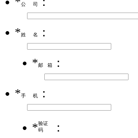
*
：
公司
*
：
姓名
*
：
邮箱
*
：
手机
*
验证
：
码