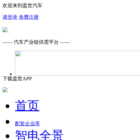
欢迎来到盖世汽车
请登录
免费注册
—— 汽车产业链供需平台 ——
下载盖世APP
首页
配套企业库
智电全景