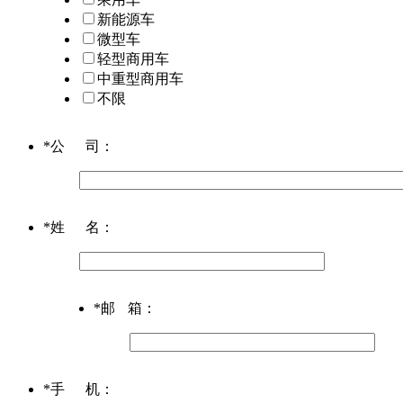
新能源车
微型车
轻型商用车
中重型商用车
不限
*
公司
：
*
姓名
：
*
邮箱
：
*
手机
：