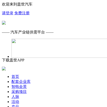
欢迎来到盖世汽车
请登录
免费注册
—— 汽车产业链供需平台 ——
下载盖世APP
首页
配套企业库
智电全景
采购项目
人脉
活动
产品