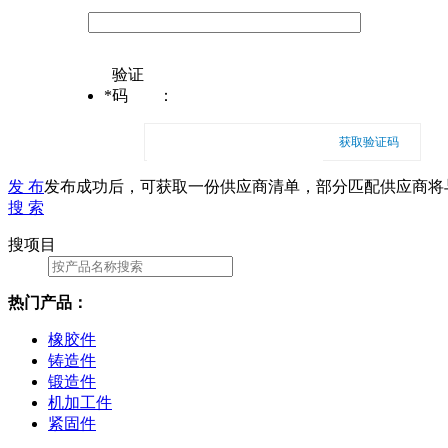
验证
*
码
：
获取验证码
发 布
发布成功后，可获取一份供应商清单，部分匹配供应商将
搜 索
搜项目
热门产品：
橡胶件
铸造件
锻造件
机加工件
紧固件