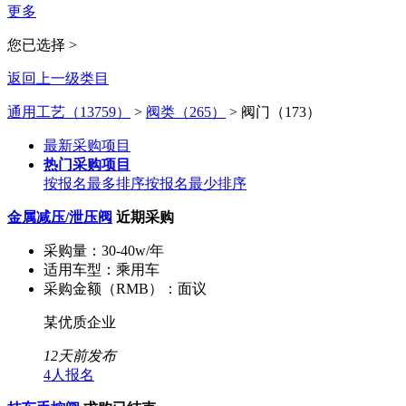
更多
您已选择 >
返回上一级类目
通用工艺（13759）
>
阀类（265）
>
阀门（173）
最新采购项目
热门采购项目
按报名最多排序
按报名最少排序
金属减压/泄压阀
近期采购
采购量：
30-40w/年
适用车型：
乘用车
采购金额（RMB）：
面议
某优质企业
12天前发布
4人报名