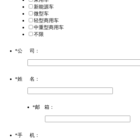
新能源车
微型车
轻型商用车
中重型商用车
不限
*
公司
：
*
姓名
：
*
邮箱
：
*
手机
：