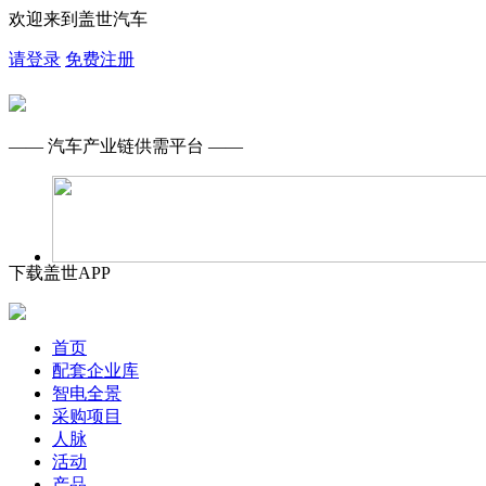
欢迎来到盖世汽车
请登录
免费注册
—— 汽车产业链供需平台 ——
下载盖世APP
首页
配套企业库
智电全景
采购项目
人脉
活动
产品