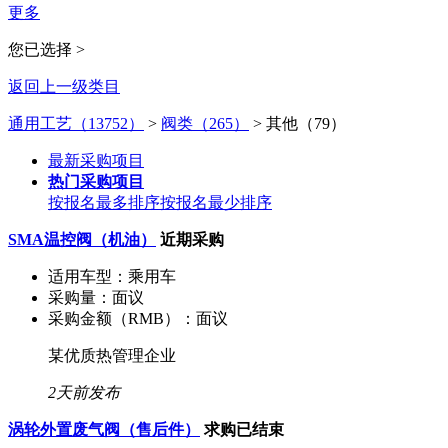
更多
您已选择 >
返回上一级类目
通用工艺（13752）
>
阀类（265）
>
其他（79）
最新采购项目
热门采购项目
按报名最多排序
按报名最少排序
SMA温控阀（机油）
近期采购
适用车型：
乘用车
采购量：
面议
采购金额（RMB）：
面议
某优质热管理企业
2天前发布
涡轮外置废气阀（售后件）
求购已结束