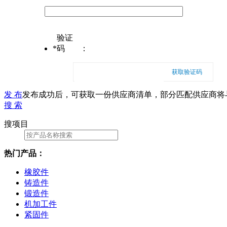
验证
*
码
：
获取验证码
发 布
发布成功后，可获取一份供应商清单，部分匹配供应商将
搜 索
搜项目
热门产品：
橡胶件
铸造件
锻造件
机加工件
紧固件