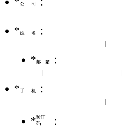
*
：
公司
*
：
姓名
*
：
邮箱
*
：
手机
*
验证
：
码