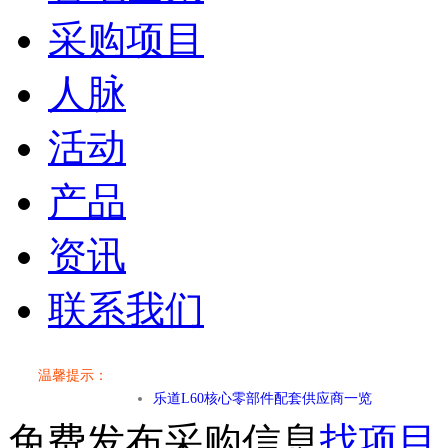
采购项目
人脉
活动
产品
资讯
联系我们
小米SU7核心零部件配套供应商一览
温馨提示：
乐道L60核心零部件配套供应商一览
免费发布采购信息
找项目
第二代 AION V核心零部件配套供应商一览