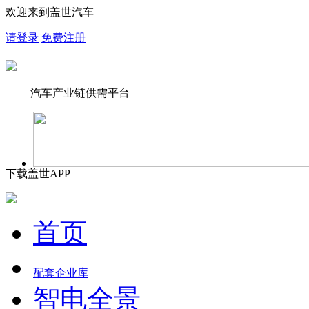
欢迎来到盖世汽车
请登录
免费注册
—— 汽车产业链供需平台 ——
下载盖世APP
首页
配套企业库
智电全景