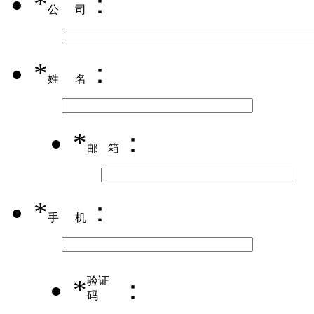
*
：
公司
*
：
姓名
*
：
邮箱
*
：
手机
*
验证
：
码