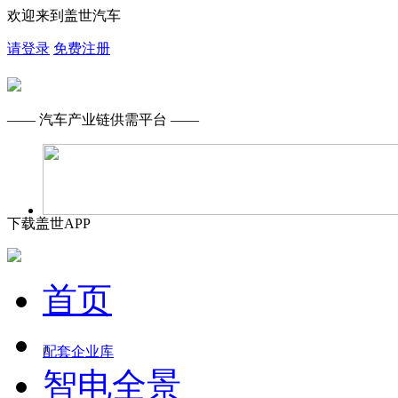
欢迎来到盖世汽车
请登录
免费注册
—— 汽车产业链供需平台 ——
下载盖世APP
首页
配套企业库
智电全景