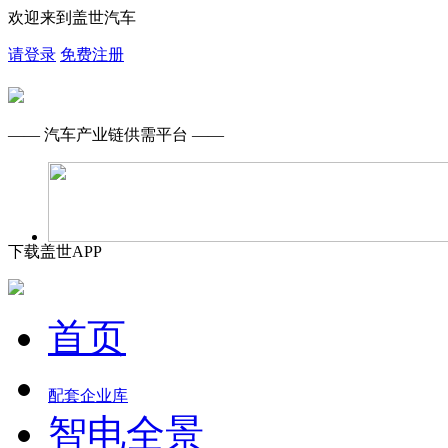
欢迎来到盖世汽车
请登录
免费注册
—— 汽车产业链供需平台 ——
下载盖世APP
首页
配套企业库
智电全景