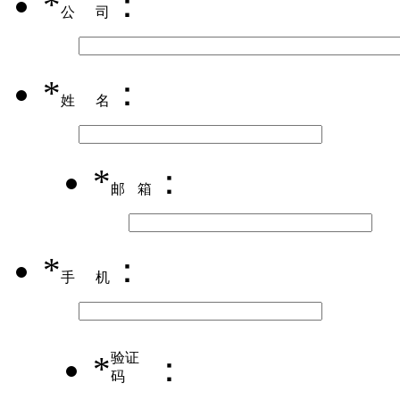
*
：
公司
*
：
姓名
*
：
邮箱
*
：
手机
*
验证
：
码