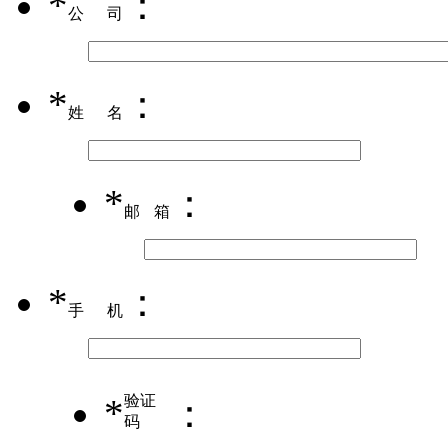
*
：
公司
*
：
姓名
*
：
邮箱
*
：
手机
*
验证
：
码