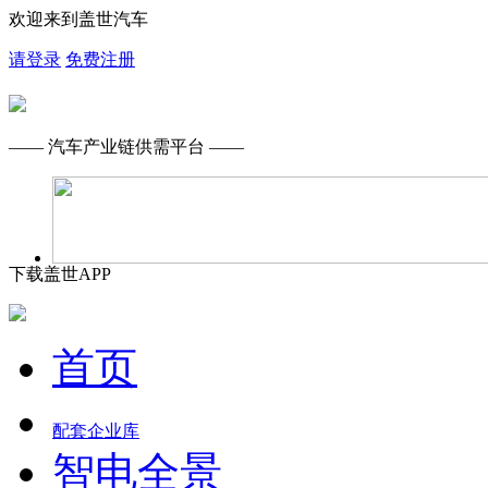
欢迎来到盖世汽车
请登录
免费注册
—— 汽车产业链供需平台 ——
下载盖世APP
首页
配套企业库
智电全景