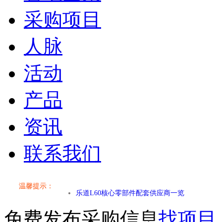
采购项目
人脉
活动
产品
资讯
联系我们
小米SU7核心零部件配套供应商一览
乐道L60核心零部件配套供应商一览
温馨提示：
第二代 AION V核心零部件配套供应商一览
免费发布采购信息
找项目
小米SU7核心零部件配套供应商一览