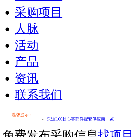
采购项目
人脉
活动
产品
资讯
联系我们
小米SU7核心零部件配套供应商一览
温馨提示：
乐道L60核心零部件配套供应商一览
免费发布采购信息
找项目
第二代 AION V核心零部件配套供应商一览