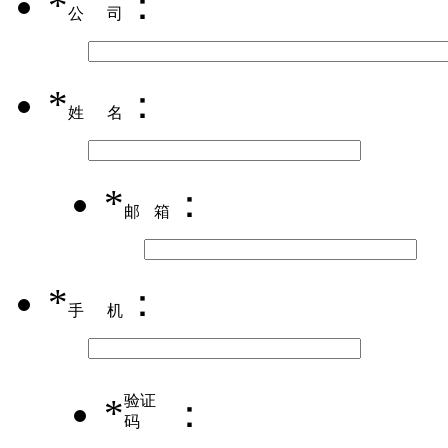
*
：
公司
*
：
姓名
*
：
邮箱
*
：
手机
*
验证
：
码