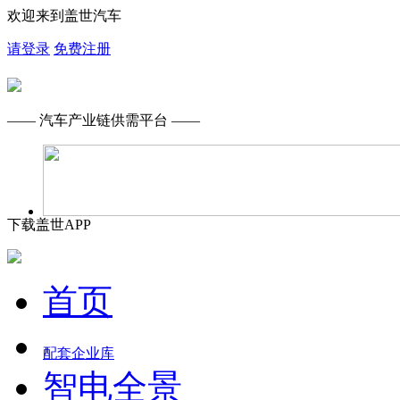
欢迎来到盖世汽车
请登录
免费注册
—— 汽车产业链供需平台 ——
下载盖世APP
首页
配套企业库
智电全景