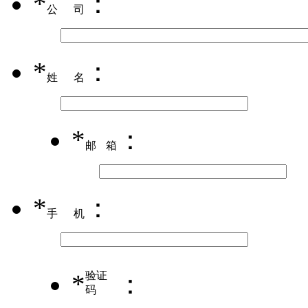
*
：
公司
*
：
姓名
*
：
邮箱
*
：
手机
*
验证
：
码