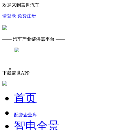
欢迎来到盖世汽车
请登录
免费注册
—— 汽车产业链供需平台 ——
下载盖世APP
首页
配套企业库
智电全景