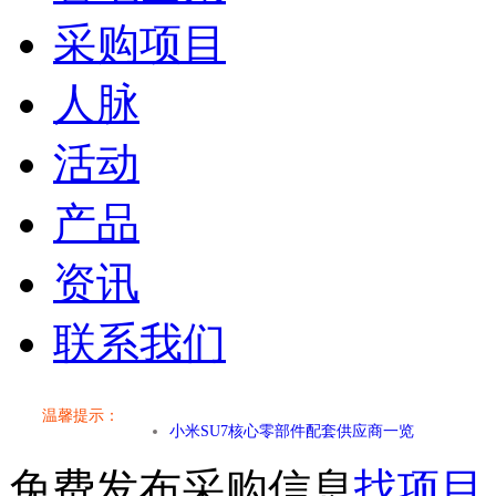
采购项目
人脉
活动
产品
资讯
联系我们
小米SU7核心零部件配套供应商一览
温馨提示：
乐道L60核心零部件配套供应商一览
免费发布采购信息
找项目
第二代 AION V核心零部件配套供应商一览