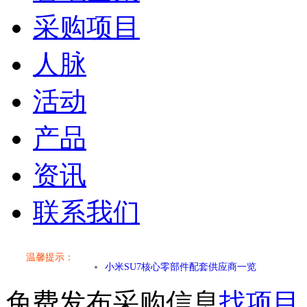
采购项目
人脉
活动
产品
资讯
联系我们
小米SU7核心零部件配套供应商一览
温馨提示：
乐道L60核心零部件配套供应商一览
免费发布采购信息
找项目
第二代 AION V核心零部件配套供应商一览