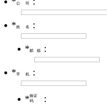
*
：
公司
*
：
姓名
*
：
邮箱
*
：
手机
*
验证
：
码