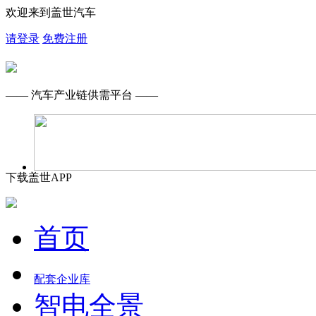
欢迎来到盖世汽车
请登录
免费注册
—— 汽车产业链供需平台 ——
下载盖世APP
首页
配套企业库
智电全景