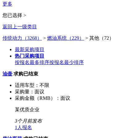
更多
您已选择 >
返回上一级类目
传统动力（3268）
>
燃油系统（229）
>
其他（72）
最新采购项目
热门采购项目
按报名最多排序
按报名最少排序
油壶
求购已结束
适用车型：
不限
采购量：
面议
采购金额（RMB）：
面议
某优质企业
3个月前发布
1人报名