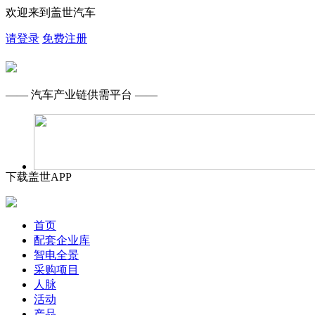
欢迎来到盖世汽车
请登录
免费注册
—— 汽车产业链供需平台 ——
下载盖世APP
首页
配套企业库
智电全景
采购项目
人脉
活动
产品