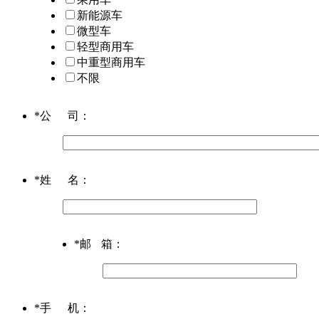
新能源车
微型车
轻型商用车
中重型商用车
不限
*
公司
：
*
姓名
：
*
邮箱
：
*
手机
：