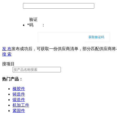
验证
*
码
：
获取验证码
发 布
发布成功后，可获取一份供应商清单，部分匹配供应商将
搜 索
搜项目
热门产品：
橡胶件
铸造件
锻造件
机加工件
紧固件