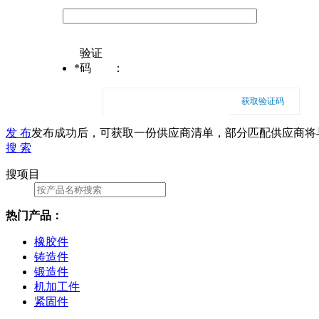
验证
*
码
：
获取验证码
发 布
发布成功后，可获取一份供应商清单，部分匹配供应商将
搜 索
搜项目
热门产品：
橡胶件
铸造件
锻造件
机加工件
紧固件