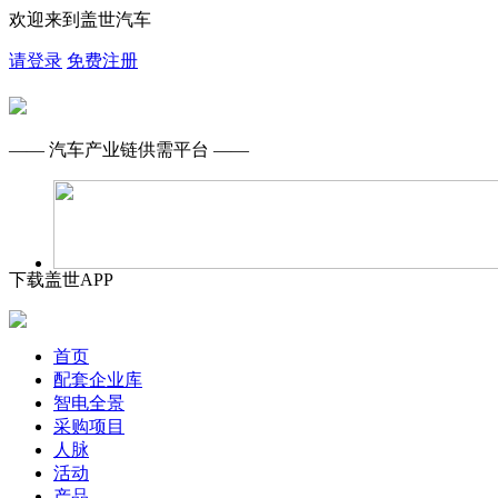
欢迎来到盖世汽车
请登录
免费注册
—— 汽车产业链供需平台 ——
下载盖世APP
首页
配套企业库
智电全景
采购项目
人脉
活动
产品