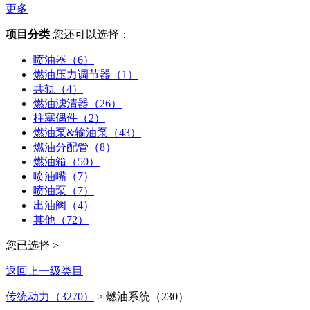
更多
项目分类
您还可以选择：
喷油器（6）
燃油压力调节器（1）
共轨（4）
燃油滤清器（26）
柱塞偶件（2）
燃油泵&输油泵（43）
燃油分配管（8）
燃油箱（50）
喷油嘴（7）
喷油泵（7）
出油阀（4）
其他（72）
您已选择 >
返回上一级类目
传统动力（3270）
> 燃油系统（230）