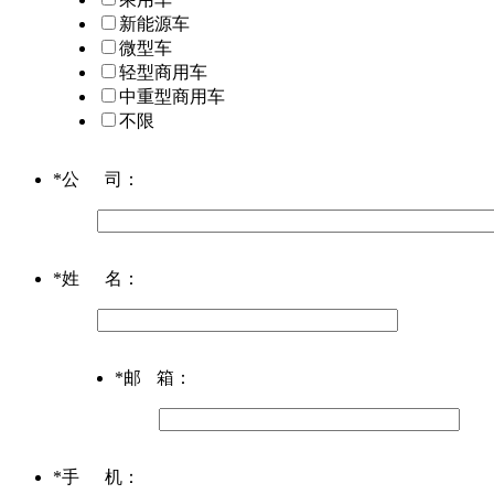
新能源车
微型车
轻型商用车
中重型商用车
不限
*
公司
：
*
姓名
：
*
邮箱
：
*
手机
：