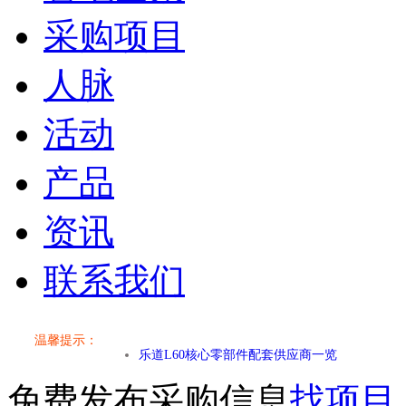
采购项目
人脉
活动
产品
资讯
联系我们
小米SU7核心零部件配套供应商一览
温馨提示：
乐道L60核心零部件配套供应商一览
免费发布采购信息
找项目
第二代 AION V核心零部件配套供应商一览