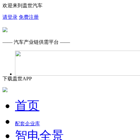
欢迎来到盖世汽车
请登录
免费注册
—— 汽车产业链供需平台 ——
下载盖世APP
首页
配套企业库
智电全景