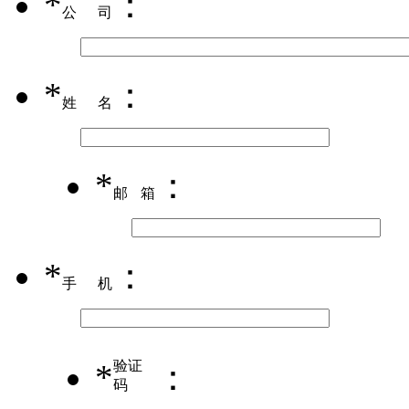
*
：
公司
*
：
姓名
*
：
邮箱
*
：
手机
*
验证
：
码