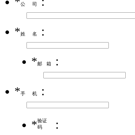
*
：
公司
*
：
姓名
*
：
邮箱
*
：
手机
*
验证
：
码