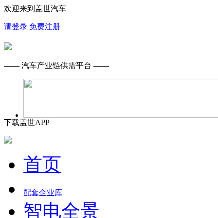
欢迎来到盖世汽车
请登录
免费注册
—— 汽车产业链供需平台 ——
下载盖世APP
首页
配套企业库
智电全景