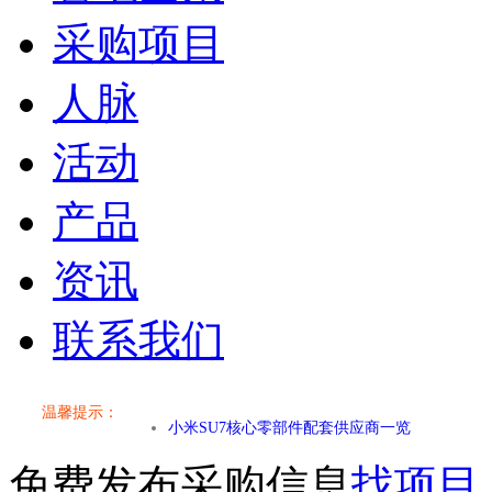
采购项目
人脉
活动
产品
资讯
联系我们
小米SU7核心零部件配套供应商一览
温馨提示：
乐道L60核心零部件配套供应商一览
免费发布采购信息
找项目
第二代 AION V核心零部件配套供应商一览