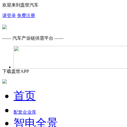
欢迎来到盖世汽车
请登录
免费注册
—— 汽车产业链供需平台 ——
下载盖世APP
首页
配套企业库
智电全景