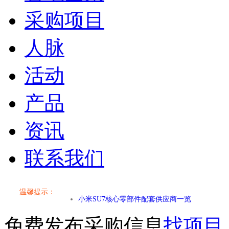
采购项目
人脉
活动
产品
资讯
联系我们
小米SU7核心零部件配套供应商一览
温馨提示：
乐道L60核心零部件配套供应商一览
免费发布采购信息
找项目
第二代 AION V核心零部件配套供应商一览