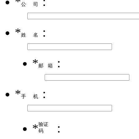
*
：
公司
*
：
姓名
*
：
邮箱
*
：
手机
*
验证
：
码