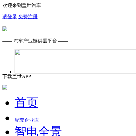
欢迎来到盖世汽车
请登录
免费注册
—— 汽车产业链供需平台 ——
下载盖世APP
首页
配套企业库
智电全景