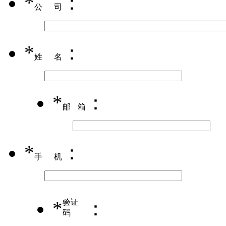
*
：
公司
*
：
姓名
*
：
邮箱
*
：
手机
*
验证
：
码