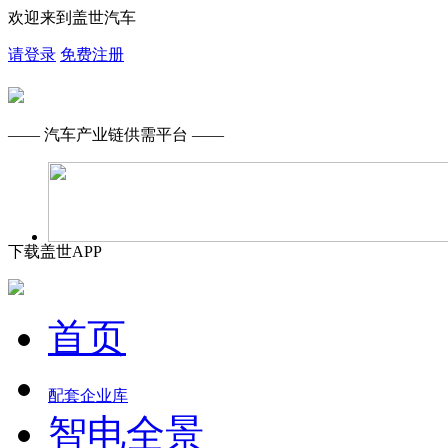
欢迎来到盖世汽车
请登录
免费注册
—— 汽车产业链供需平台 ——
下载盖世APP
首页
配套企业库
智电全景