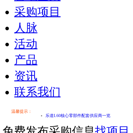
采购项目
人脉
活动
产品
资讯
联系我们
小米SU7核心零部件配套供应商一览
乐道L60核心零部件配套供应商一览
温馨提示：
第二代 AION V核心零部件配套供应商一览
免费发布采购信息
找项目
小米SU7核心零部件配套供应商一览