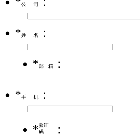
*
：
公司
*
：
姓名
*
：
邮箱
*
：
手机
*
验证
：
码