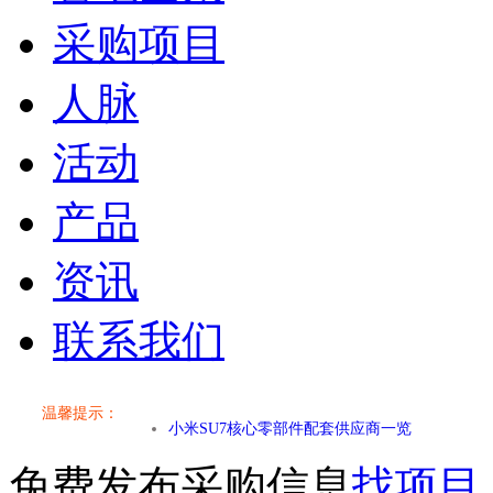
采购项目
人脉
活动
产品
资讯
联系我们
小米SU7核心零部件配套供应商一览
温馨提示：
乐道L60核心零部件配套供应商一览
免费发布采购信息
找项目
第二代 AION V核心零部件配套供应商一览