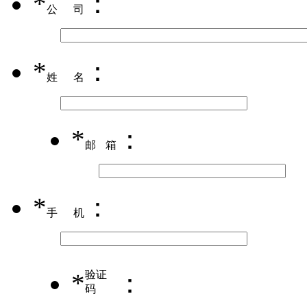
*
：
公司
*
：
姓名
*
：
邮箱
*
：
手机
*
验证
：
码