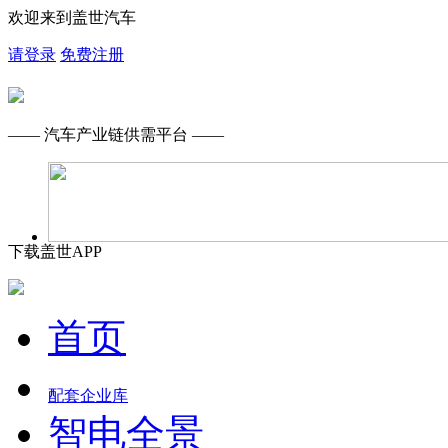
欢迎来到盖世汽车
请登录
免费注册
—— 汽车产业链供需平台 ——
下载盖世APP
首页
配套企业库
智电全景