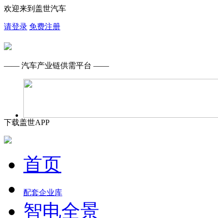
欢迎来到盖世汽车
请登录
免费注册
—— 汽车产业链供需平台 ——
下载盖世APP
首页
配套企业库
智电全景