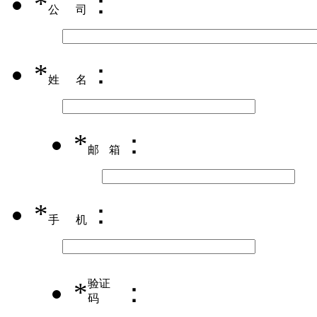
*
：
公司
*
：
姓名
*
：
邮箱
*
：
手机
*
验证
：
码