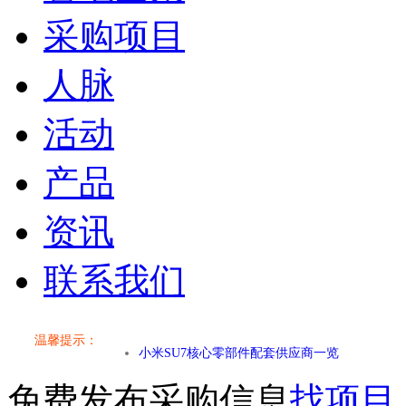
采购项目
人脉
活动
产品
资讯
联系我们
小米SU7核心零部件配套供应商一览
温馨提示：
乐道L60核心零部件配套供应商一览
免费发布采购信息
找项目
第二代 AION V核心零部件配套供应商一览