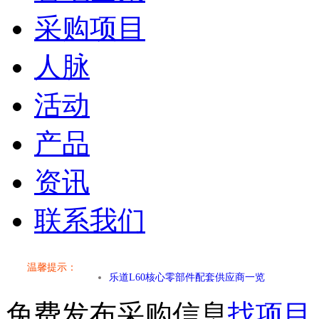
采购项目
人脉
活动
产品
资讯
联系我们
小米SU7核心零部件配套供应商一览
乐道L60核心零部件配套供应商一览
温馨提示：
第二代 AION V核心零部件配套供应商一览
免费发布采购信息
找项目
小米SU7核心零部件配套供应商一览