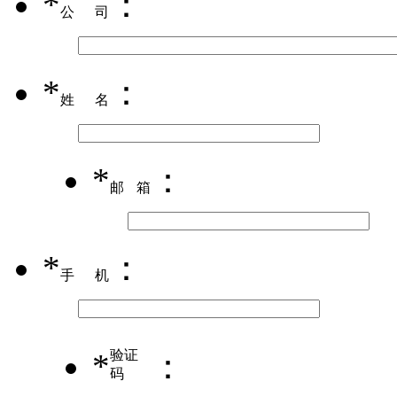
*
：
公司
*
：
姓名
*
：
邮箱
*
：
手机
*
验证
：
码