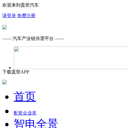
欢迎来到盖世汽车
请登录
免费注册
—— 汽车产业链供需平台 ——
下载盖世APP
首页
配套企业库
智电全景