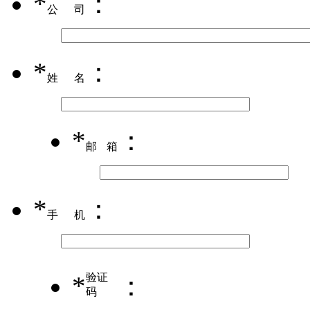
*
：
公司
*
：
姓名
*
：
邮箱
*
：
手机
*
验证
：
码