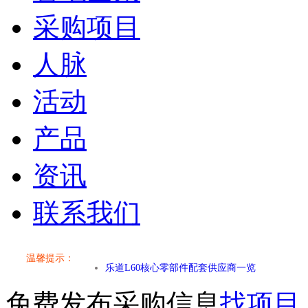
采购项目
人脉
活动
产品
资讯
联系我们
小米SU7核心零部件配套供应商一览
温馨提示：
乐道L60核心零部件配套供应商一览
免费发布采购信息
找项目
第二代 AION V核心零部件配套供应商一览