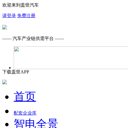
欢迎来到盖世汽车
请登录
免费注册
—— 汽车产业链供需平台 ——
下载盖世APP
首页
配套企业库
智电全景