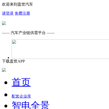
欢迎来到盖世汽车
请登录
免费注册
—— 汽车产业链供需平台 ——
下载盖世APP
首页
配套企业库
智电全景