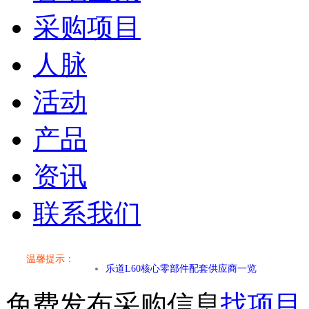
采购项目
人脉
活动
产品
资讯
联系我们
小米SU7核心零部件配套供应商一览
温馨提示：
乐道L60核心零部件配套供应商一览
免费发布采购信息
找项目
第二代 AION V核心零部件配套供应商一览