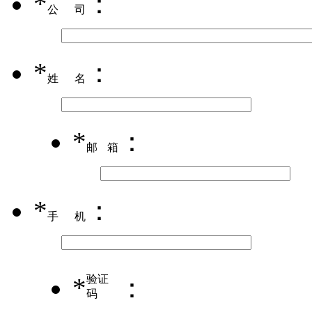
*
：
公司
*
：
姓名
*
：
邮箱
*
：
手机
*
验证
：
码