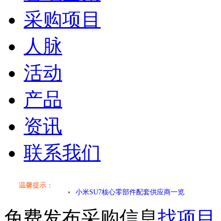
采购项目
人脉
活动
产品
资讯
联系我们
小米SU7核心零部件配套供应商一览
温馨提示：
乐道L60核心零部件配套供应商一览
免费发布采购信息
找项目
第二代 AION V核心零部件配套供应商一览