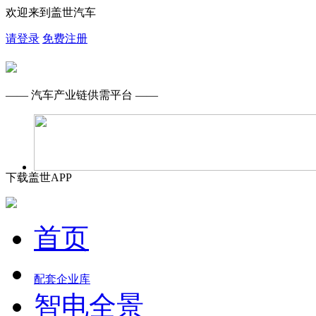
欢迎来到盖世汽车
请登录
免费注册
—— 汽车产业链供需平台 ——
下载盖世APP
首页
配套企业库
智电全景