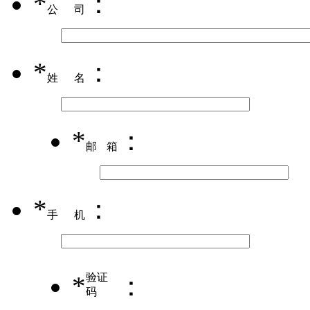
*
：
公司
*
：
姓名
*
：
邮箱
*
：
手机
*
验证
：
码