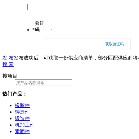
验证
*
码
：
获取验证码
发 布
发布成功后，可获取一份供应商清单，部分匹配供应商将
搜 索
搜项目
热门产品：
橡胶件
铸造件
锻造件
机加工件
紧固件