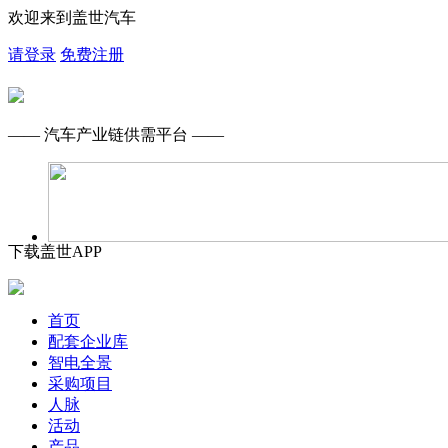
欢迎来到盖世汽车
请登录
免费注册
—— 汽车产业链供需平台 ——
下载盖世APP
首页
配套企业库
智电全景
采购项目
人脉
活动
产品