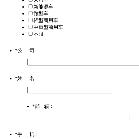
新能源车
微型车
轻型商用车
中重型商用车
不限
*
公司
：
*
姓名
：
*
邮箱
：
*
手机
：