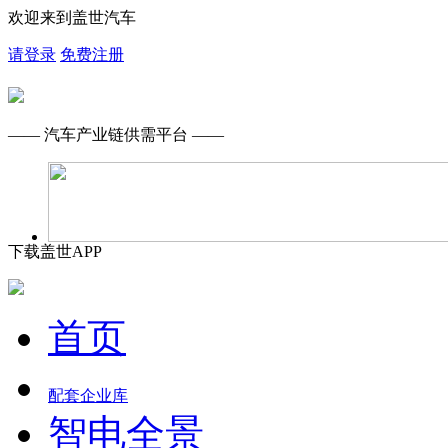
欢迎来到盖世汽车
请登录
免费注册
—— 汽车产业链供需平台 ——
下载盖世APP
首页
配套企业库
智电全景