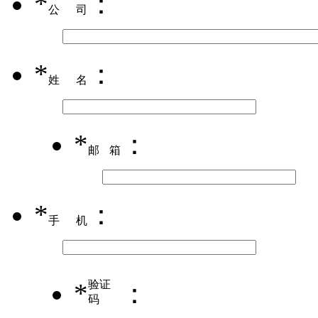
*
：
公司
*
：
姓名
*
：
邮箱
*
：
手机
*
验证
：
码