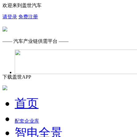
欢迎来到盖世汽车
请登录
免费注册
—— 汽车产业链供需平台 ——
下载盖世APP
首页
配套企业库
智电全景