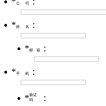
*
：
公司
*
：
姓名
*
：
邮箱
*
：
手机
*
验证
：
码