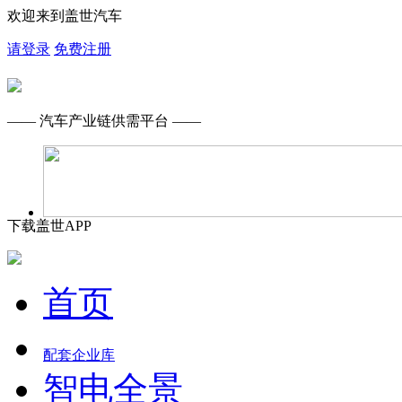
欢迎来到盖世汽车
请登录
免费注册
—— 汽车产业链供需平台 ——
下载盖世APP
首页
配套企业库
智电全景