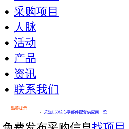
采购项目
人脉
活动
产品
资讯
联系我们
小米SU7核心零部件配套供应商一览
乐道L60核心零部件配套供应商一览
温馨提示：
第二代 AION V核心零部件配套供应商一览
免费发布采购信息
找项目
小米SU7核心零部件配套供应商一览