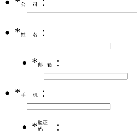
*
：
公司
*
：
姓名
*
：
邮箱
*
：
手机
*
验证
：
码