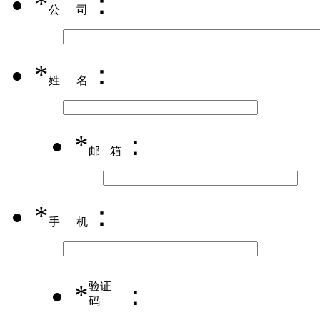
*
：
公司
*
：
姓名
*
：
邮箱
*
：
手机
*
验证
：
码