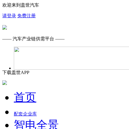
欢迎来到盖世汽车
请登录
免费注册
—— 汽车产业链供需平台 ——
下载盖世APP
首页
配套企业库
智电全景