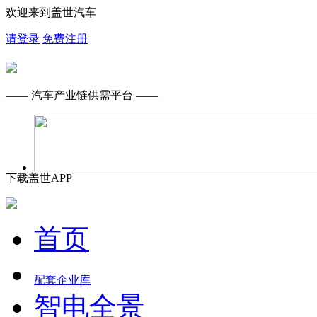
欢迎来到盖世汽车
请登录
免费注册
—— 汽车产业链供需平台 ——
下载盖世APP
首页
配套企业库
智电全景