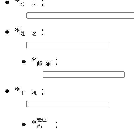
*
：
公司
*
：
姓名
*
：
邮箱
*
：
手机
*
验证
：
码