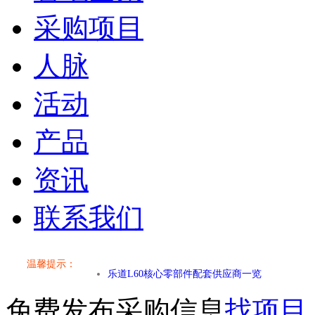
采购项目
人脉
活动
产品
资讯
联系我们
小米SU7核心零部件配套供应商一览
乐道L60核心零部件配套供应商一览
温馨提示：
第二代 AION V核心零部件配套供应商一览
免费发布采购信息
找项目
小米SU7核心零部件配套供应商一览