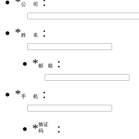
*
：
公司
*
：
姓名
*
：
邮箱
*
：
手机
*
验证
：
码