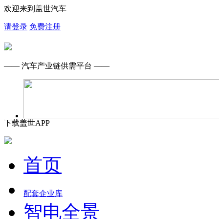
欢迎来到盖世汽车
请登录
免费注册
—— 汽车产业链供需平台 ——
下载盖世APP
首页
配套企业库
智电全景