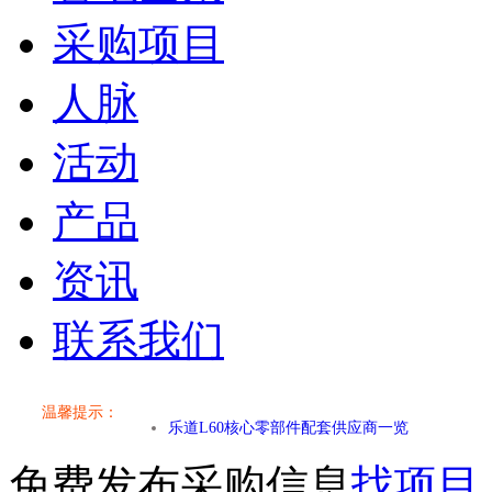
采购项目
人脉
活动
产品
资讯
联系我们
小米SU7核心零部件配套供应商一览
温馨提示：
乐道L60核心零部件配套供应商一览
免费发布采购信息
找项目
第二代 AION V核心零部件配套供应商一览