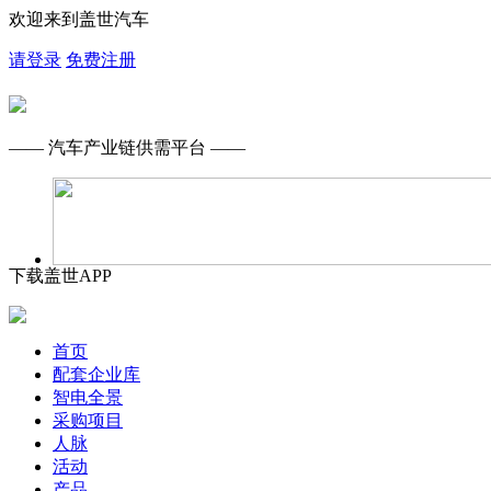
欢迎来到盖世汽车
请登录
免费注册
—— 汽车产业链供需平台 ——
下载盖世APP
首页
配套企业库
智电全景
采购项目
人脉
活动
产品