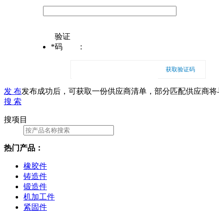
验证
*
码
：
获取验证码
发 布
发布成功后，可获取一份供应商清单，部分匹配供应商将
搜 索
搜项目
热门产品：
橡胶件
铸造件
锻造件
机加工件
紧固件