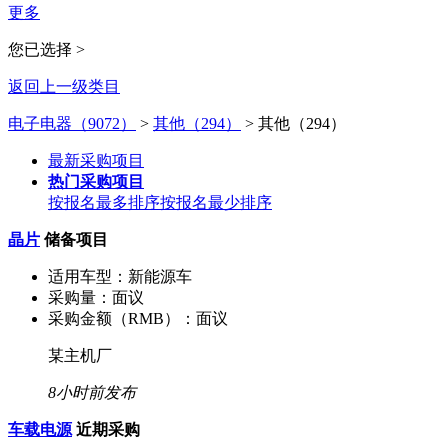
更多
您已选择 >
返回上一级类目
电子电器（9072）
>
其他（294）
>
其他（294）
最新采购项目
热门采购项目
按报名最多排序
按报名最少排序
晶片
储备项目
适用车型：
新能源车
采购量：
面议
采购金额（RMB）：
面议
某主机厂
8小时前发布
车载电源
近期采购