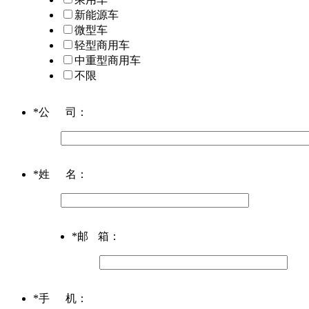
新能源车
微型车
轻型商用车
中重型商用车
不限
*
公司
：
*
姓名
：
*
邮箱
：
*
手机
：