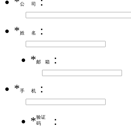
*
：
公司
*
：
姓名
*
：
邮箱
*
：
手机
*
验证
：
码