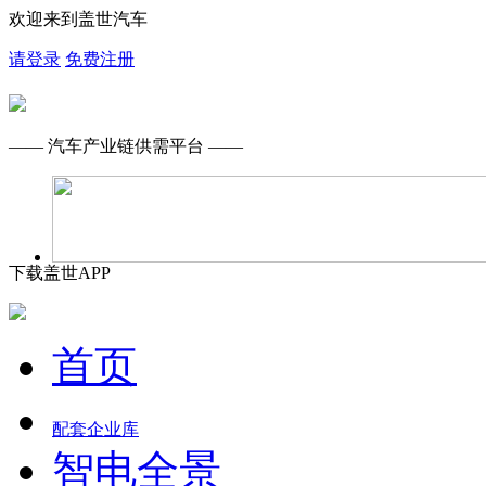
欢迎来到盖世汽车
请登录
免费注册
—— 汽车产业链供需平台 ——
下载盖世APP
首页
配套企业库
智电全景