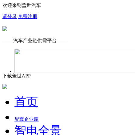
欢迎来到盖世汽车
请登录
免费注册
—— 汽车产业链供需平台 ——
下载盖世APP
首页
配套企业库
智电全景