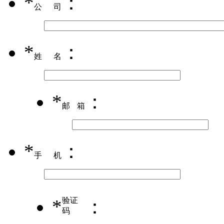
*
：
公司
*
：
姓名
*
：
邮箱
*
：
手机
*
验证
：
码