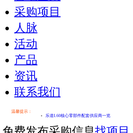
采购项目
人脉
活动
产品
资讯
联系我们
小米SU7核心零部件配套供应商一览
温馨提示：
乐道L60核心零部件配套供应商一览
免费发布采购信息
找项目
第二代 AION V核心零部件配套供应商一览