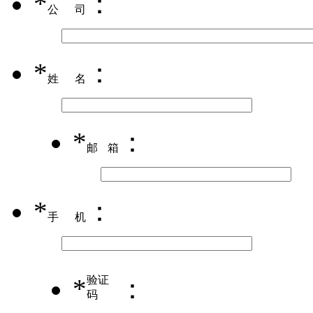
*
：
公司
*
：
姓名
*
：
邮箱
*
：
手机
*
验证
：
码