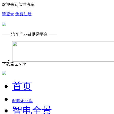
欢迎来到盖世汽车
请登录
免费注册
—— 汽车产业链供需平台 ——
下载盖世APP
首页
配套企业库
智电全景