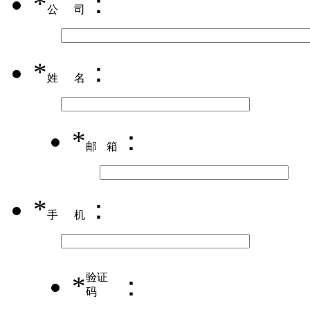
*
：
公司
*
：
姓名
*
：
邮箱
*
：
手机
*
验证
：
码