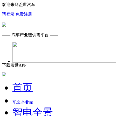
欢迎来到盖世汽车
请登录
免费注册
—— 汽车产业链供需平台 ——
下载盖世APP
首页
配套企业库
智电全景