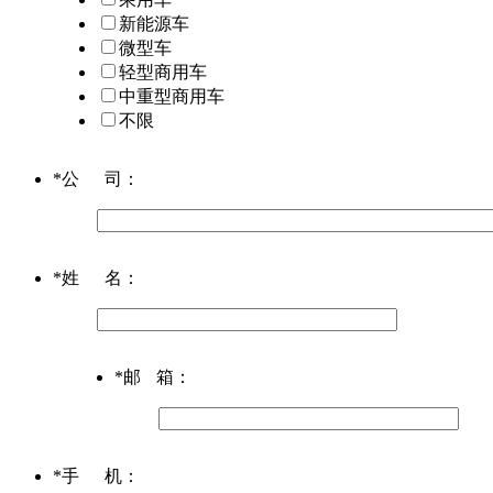
新能源车
微型车
轻型商用车
中重型商用车
不限
*
公司
：
*
姓名
：
*
邮箱
：
*
手机
：