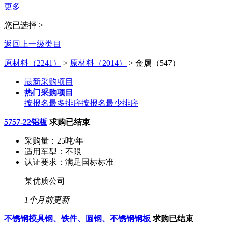
更多
您已选择 >
返回上一级类目
原材料（2241）
>
原材料（2014）
>
金属（547）
最新采购项目
热门采购项目
按报名最多排序
按报名最少排序
5757-22铝板
求购已结束
采购量：
25吨/年
适用车型：
不限
认证要求：
满足国标标准
某优质公司
1个月前更新
不锈钢模具钢、铁件、圆钢、不锈钢钢板
求购已结束