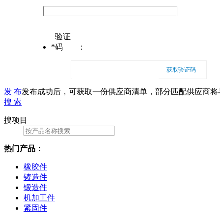
验证
*
码
：
获取验证码
发 布
发布成功后，可获取一份供应商清单，部分匹配供应商将
搜 索
搜项目
热门产品：
橡胶件
铸造件
锻造件
机加工件
紧固件