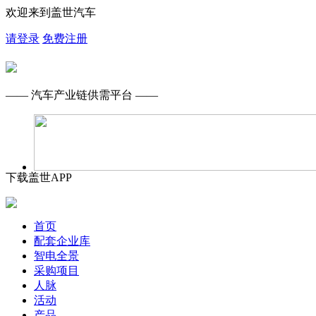
欢迎来到盖世汽车
请登录
免费注册
—— 汽车产业链供需平台 ——
下载盖世APP
首页
配套企业库
智电全景
采购项目
人脉
活动
产品