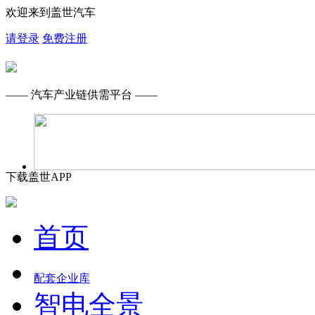
欢迎来到盖世汽车
请登录
免费注册
—— 汽车产业链供需平台 ——
下载盖世APP
首页
配套企业库
智电全景