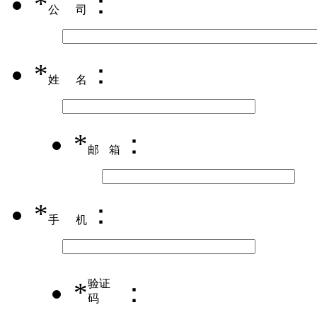
*
：
公司
*
：
姓名
*
：
邮箱
*
：
手机
*
验证
：
码