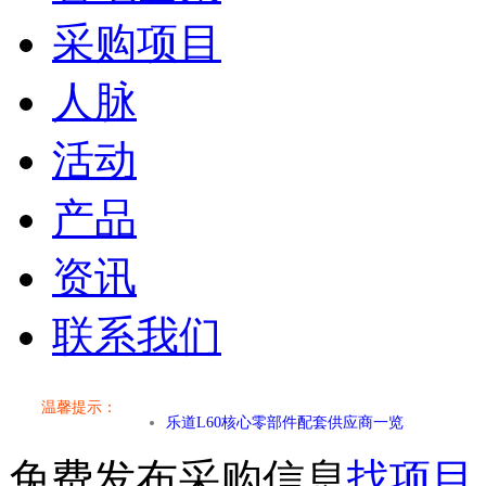
采购项目
人脉
活动
产品
资讯
联系我们
小米SU7核心零部件配套供应商一览
温馨提示：
乐道L60核心零部件配套供应商一览
免费发布采购信息
找项目
第二代 AION V核心零部件配套供应商一览