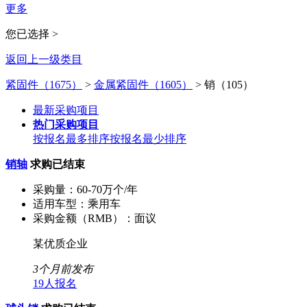
更多
您已选择 >
返回上一级类目
紧固件（1675）
>
金属紧固件（1605）
>
销（105）
最新采购项目
热门采购项目
按报名最多排序
按报名最少排序
销轴
求购已结束
采购量：
60-70万个/年
适用车型：
乘用车
采购金额（RMB）：
面议
某优质企业
3个月前发布
19人报名