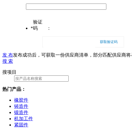
验证
*
码
：
获取验证码
发 布
发布成功后，可获取一份供应商清单，部分匹配供应商将
搜 索
搜项目
热门产品：
橡胶件
铸造件
锻造件
机加工件
紧固件