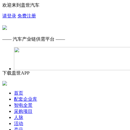
欢迎来到盖世汽车
请登录
免费注册
—— 汽车产业链供需平台 ——
下载盖世APP
首页
配套企业库
智电全景
采购项目
人脉
活动
产品