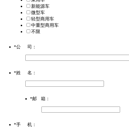
新能源车
微型车
轻型商用车
中重型商用车
不限
*
公司
：
*
姓名
：
*
邮箱
：
*
手机
：