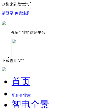
欢迎来到盖世汽车
请登录
免费注册
—— 汽车产业链供需平台 ——
下载盖世APP
首页
配套企业库
智电全景