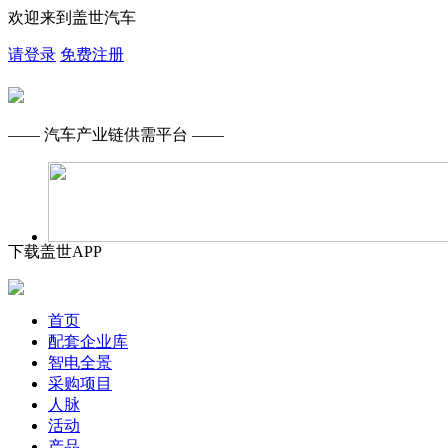
欢迎来到盖世汽车
请登录
免费注册
—— 汽车产业链供需平台 ——
下载盖世APP
首页
配套企业库
智电全景
采购项目
人脉
活动
产品