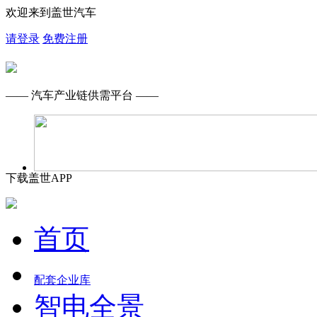
欢迎来到盖世汽车
请登录
免费注册
—— 汽车产业链供需平台 ——
下载盖世APP
首页
配套企业库
智电全景