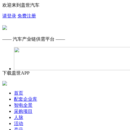
欢迎来到盖世汽车
请登录
免费注册
—— 汽车产业链供需平台 ——
下载盖世APP
首页
配套企业库
智电全景
采购项目
人脉
活动
产品