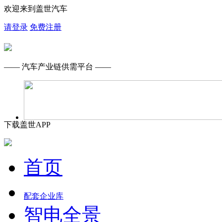
欢迎来到盖世汽车
请登录
免费注册
—— 汽车产业链供需平台 ——
下载盖世APP
首页
配套企业库
智电全景