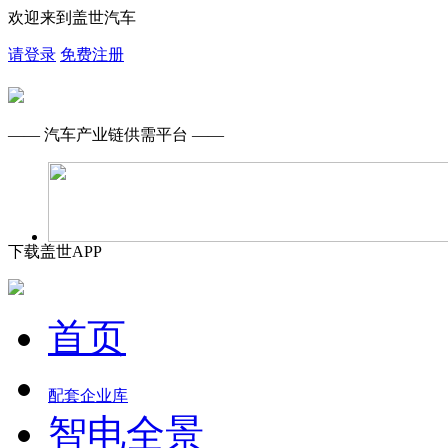
欢迎来到盖世汽车
请登录
免费注册
—— 汽车产业链供需平台 ——
下载盖世APP
首页
配套企业库
智电全景