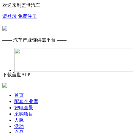
欢迎来到盖世汽车
请登录
免费注册
—— 汽车产业链供需平台 ——
下载盖世APP
首页
配套企业库
智电全景
采购项目
人脉
活动
产品