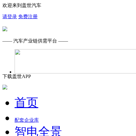
欢迎来到盖世汽车
请登录
免费注册
—— 汽车产业链供需平台 ——
下载盖世APP
首页
配套企业库
智电全景