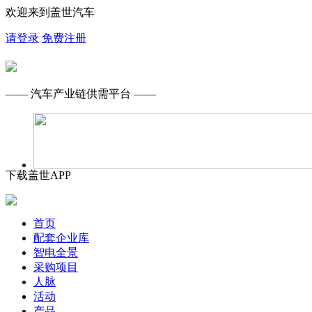
欢迎来到盖世汽车
请登录
免费注册
—— 汽车产业链供需平台 ——
下载盖世APP
首页
配套企业库
智电全景
采购项目
人脉
活动
产品