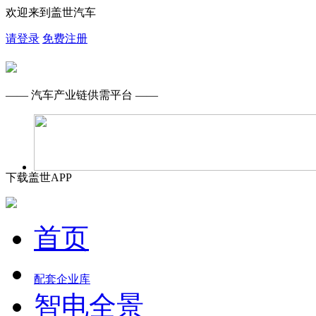
欢迎来到盖世汽车
请登录
免费注册
—— 汽车产业链供需平台 ——
下载盖世APP
首页
配套企业库
智电全景