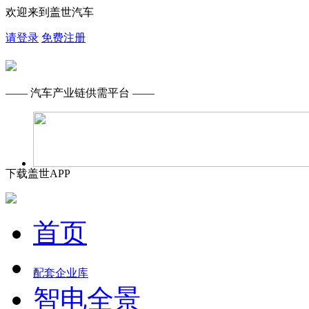
欢迎来到盖世汽车
请登录
免费注册
—— 汽车产业链供需平台 ——
下载盖世APP
首页
配套企业库
智电全景