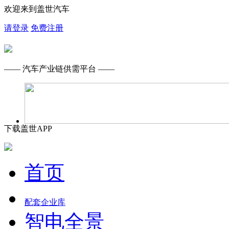
欢迎来到盖世汽车
请登录
免费注册
—— 汽车产业链供需平台 ——
下载盖世APP
首页
配套企业库
智电全景